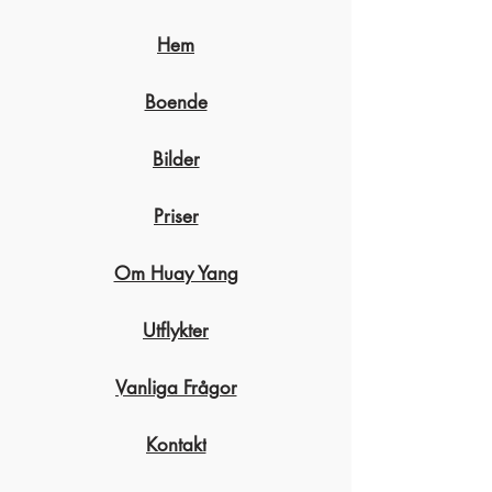
Hem
Boende
Bilder
Priser
Om Huay Yang
Utflykter
Vanliga Frågor
Kontakt