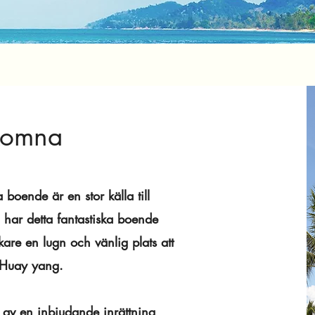
komna
 boende är en stor källa till
 har detta fantastiska boende
are en lugn och vänlig plats att
 Huay yang.
 av en inbjudande inrättning