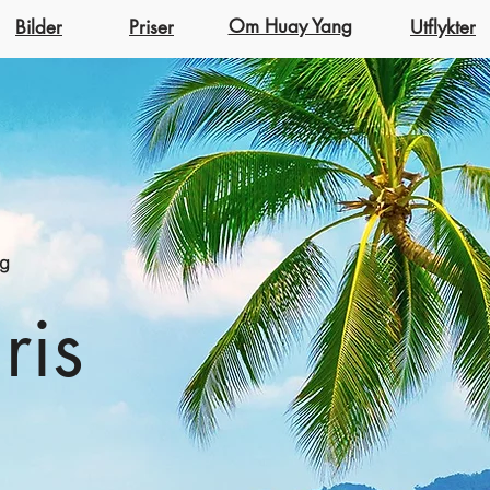
Om Huay Yang
Bilder
Priser
Utflykter
ng
ris